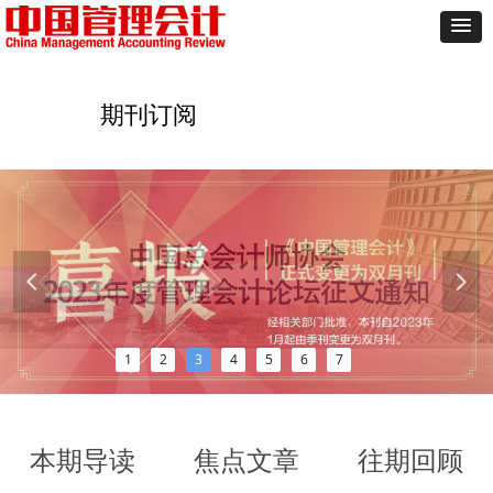
期刊订阅
넳
넲
1
2
3
4
5
6
7
本期导读
焦点文章
往期回顾