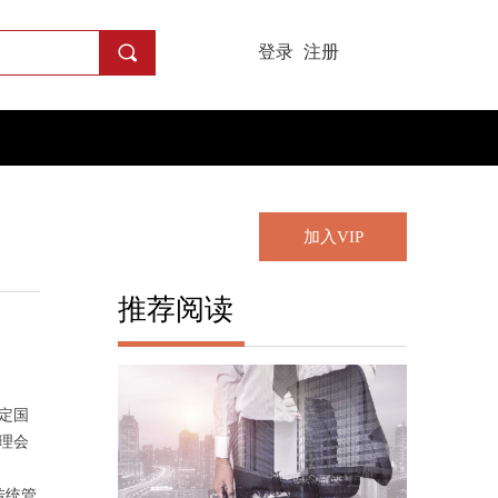
끠
登录
注册
加入VIP
推荐阅读
定国
理会
传统管