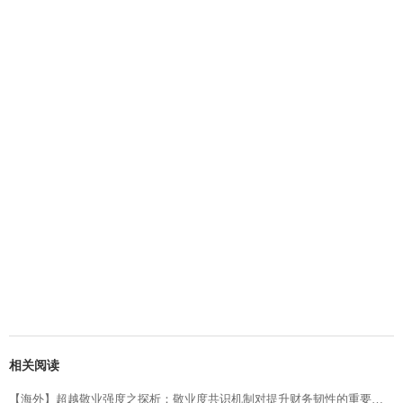
相关阅读
【海外】超越敬业强度之探析：敬业度共识机制对提升财务韧性的重要性（第二部分）