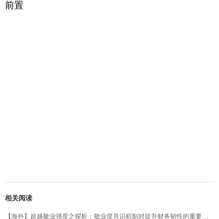
前置
相关阅读
【海外】超越敬业强度之探析：敬业度共识机制对提升财务韧性的重要性（第二部分）