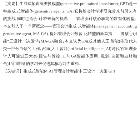
【摘要】生成式预训练变换模型(generative pre-trained transformer, GPT)是一
种生成 式智能体(generative agents, GA),它将给会计学术研究带来前所未有
的挑战,同时也给会 计带来新的机遇——管理会计核心职能的数智化转型｡
本文引入了一个新概念——管理会计生成 式智能体(management accounting
generative agent, MA-GA), 提出管理会计数智 化转型的新举措——将核心职
能“三设计一决策”与MA-GA融合｡本文认为GA(或其他人工 智能)能取代人
类一部分白领的工作｡然而,人工智能(artificial intelligence, AI)时代的管 理会
计人可通过五大类(报告与管控､IT与GA智能体应用､规划､决策和业财融
合)15门课程 的学习来促进其核心能力重构｡
【关键词】生成式智能体 AI 管理会计智能体 三设计一决策 GPT