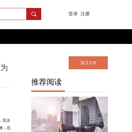
끠
登录
注册
加入VIP
团为
推荐阅读
，无法
效，总