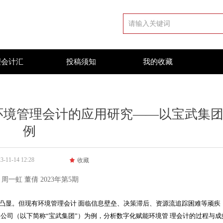
理会计汇
投稿须知
我的收藏
环境管理会计的应用研究——以宝武集
例
3-11-14
12:28
끄
收藏
周一虹 董倩 2023年第5期
凸显。但现有环境管理会计 面临信息壁垒、决策滞后、资源流追踪困难等顽疾
限公司（以下简称
“
宝武集团
”
）为例，分析数字化赋能环境管 理会计的过程与成